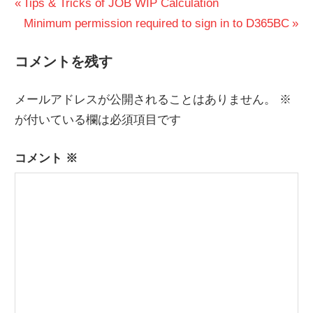
投
前
Tips & Tricks of JOB WIP Calculation
の
次
Minimum permission required to sign in to D365BC
稿
投
の
ナ
コメントを残す
稿:
投
ビ
稿:
メールアドレスが公開されることはありません。
※
ゲ
が付いている欄は必須項目です
ー
コメント
※
シ
ョ
ン