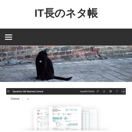
コ
IT長のネタ帳
ン
テ
Dynamics
ン
NAV
ツ
と
へ
Dynamics365
ス
financial
キ
を
ッ
中
プ
心
に
MS
製
品
の