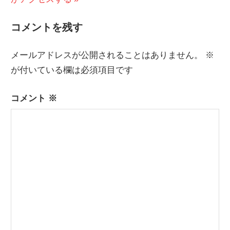
ナ
投
稿:
コメントを残す
ビ
稿:
ゲ
メールアドレスが公開されることはありません。
※
ー
が付いている欄は必須項目です
シ
コメント
※
ョ
ン