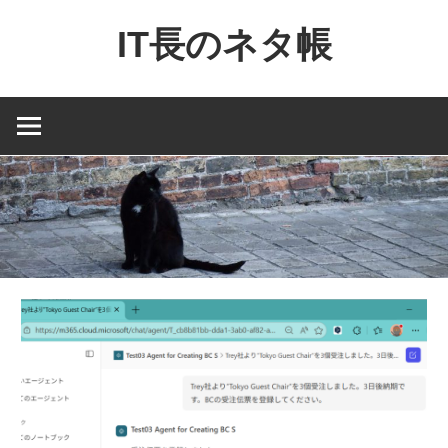
コ
IT長のネタ帳
ン
テ
Dynamics
ン
NAV
ツ
と
へ
Dynamics365
ス
financial
キ
を
ッ
中
プ
心
に
MS
製
品
の