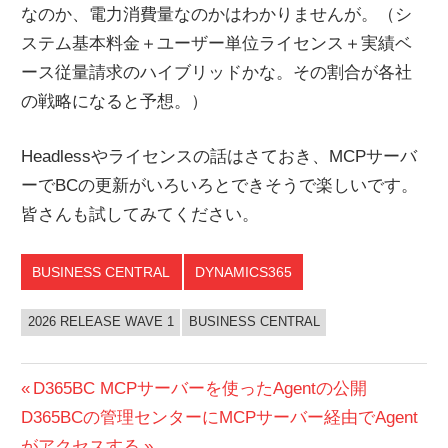
なのか、電力消費量なのかはわかりませんが。（シ
ステム基本料金＋ユーザー単位ライセンス＋実績ベ
ース従量請求のハイブリッドかな。その割合が各社
の戦略になると予想。）
Headlessやライセンスの話はさておき、MCPサーバ
ーでBCの更新がいろいろとできそうで楽しいです。
皆さんも試してみてください。
BUSINESS CENTRAL
DYNAMICS365
2026 RELEASE WAVE 1
BUSINESS CENTRAL
投
前
D365BC MCPサーバーを使ったAgentの公開
次
の
D365BCの管理センターにMCPサーバー経由でAgent
稿
の
投
がアクセスする