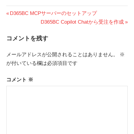
投
前
D365BC MCPサーバーのセットアップ
の
次
D365BC Copilot Chatから受注を作成
稿
投
の
ナ
コメントを残す
稿:
投
ビ
稿:
メールアドレスが公開されることはありません。
※
ゲ
が付いている欄は必須項目です
ー
コメント
※
シ
ョ
ン