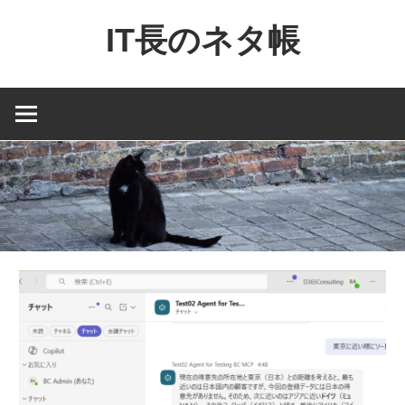
コ
IT長のネタ帳
ン
テ
Dynamics
ン
NAV
ツ
と
へ
Dynamics365
ス
financial
キ
を
ッ
中
プ
心
に
MS
製
品
の