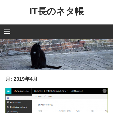
コ
IT長のネタ帳
ン
テ
Dynamics
ン
NAV
ツ
と
へ
Dynamics365
ス
financial
キ
を
ッ
中
プ
心
月:
2019年4月
に
MS
製
品
の