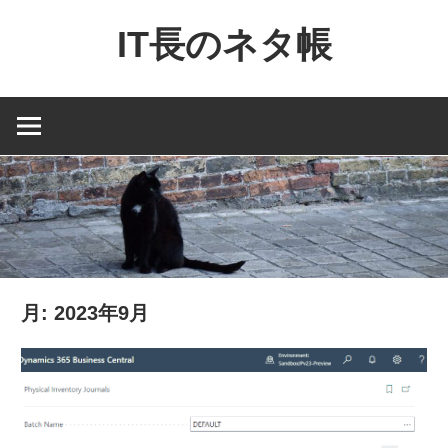
コ
IT長のネタ帳
ン
テ
Dynamics
ン
NAV
ツ
と
へ
Dynamics365
ス
financial
キ
を
ッ
中
プ
心
月:
2023年9月
に
MS
製
品
の