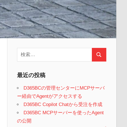
検
検
索:
索
最近の投稿
D365BCの管理センターにMCPサーバ
ー経由でAgentがアクセスする
D365BC Copilot Chatから受注を作成
D365BC MCPサーバーを使ったAgent
の公開