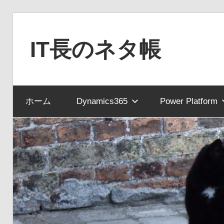
コ
ン
IT長のネタ帳
テ
ン
Dynamics
ツ
NAV
へ
ホーム
Dynamics365
Power Platform
と
ス
Dynamics365
キ
financial
ッ
を
プ
中
心
に
MS
製