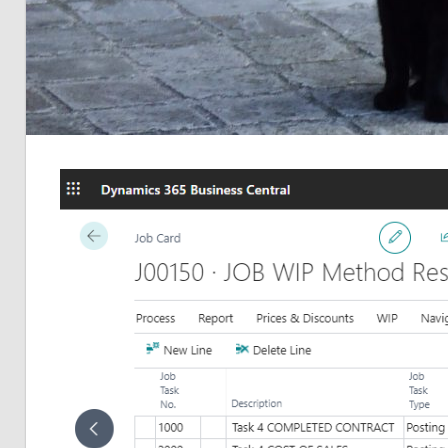
品
の
ネ
タ
を
提
供